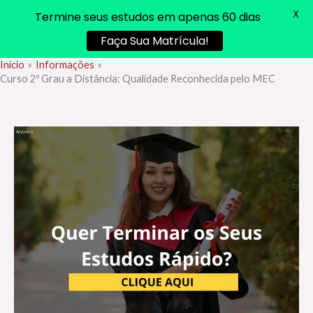
X
Termine seus estudos em apenas 60 dias
Faça Sua Matrícula!
Início
Informações
Ir
Curso 2º Grau a Distância: Qualidade Reconhecida pelo MEC
para
o
conteúdo