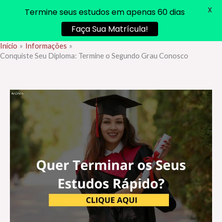
X
Termine seus estudos em apenas 60 dias
Faça Sua Matrícula!
Início
Informações
Ir
Conquiste Seu Diploma: Termine o Segundo Grau Conosco
para
o
conteúdo