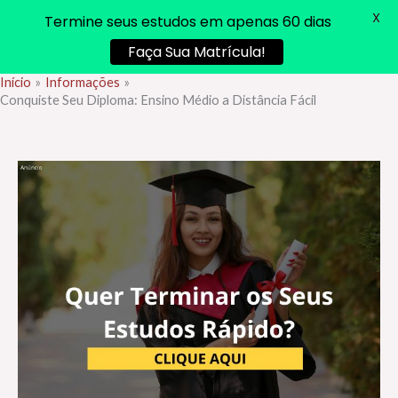
X
Termine seus estudos em apenas 60 dias
Faça Sua Matrícula!
Início
Informações
Ir
Conquiste Seu Diploma: Ensino Médio a Distância Fácil
para
o
conteúdo