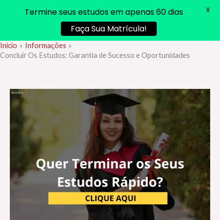
X
Termine seus estudos em apenas 60 dias
Faça Sua Matrícula!
Início
Informações
Ir
Concluir Os Estudos: Garantia de Sucesso e Oportunidades
para
o
conteúdo