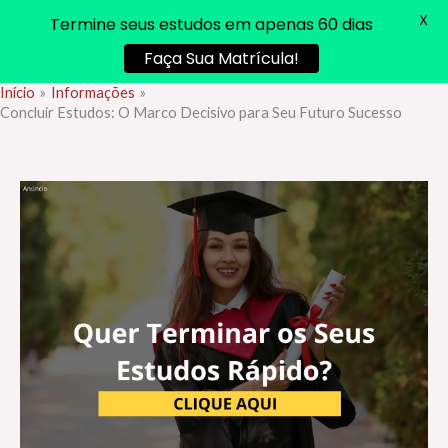
X
Termine seus estudos em apenas 60 dias
Faça Sua Matrícula!
Início
Informações
Ir
Concluir Estudos: O Marco Decisivo para Seu Futuro Sucesso
para
o
conteúdo