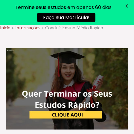
X
Termine seus estudos em apenas 60 dias
Faça Sua Matrícula!
Início
Informações
Concluir Ensino Médio Rapido
Ir
para
o
conteúdo