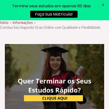
X
Termine seus estudos em apenas 60 dias
Faça Sua Matrícula!
Início
Informações
Ir
Conclua Seu Segundo Grau Online com Qualidade e Flexibilidade
para
o
conteúdo