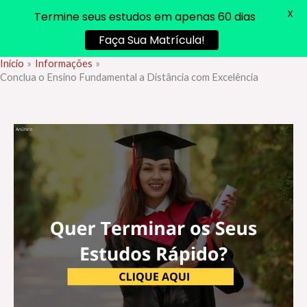
X
Termine seus estudos em apenas 60 dias
Faça Sua Matrícula!
Início
Informações
Ir
Conclua o Ensino Fundamental a Distância com Excelência
para
o
conteúdo