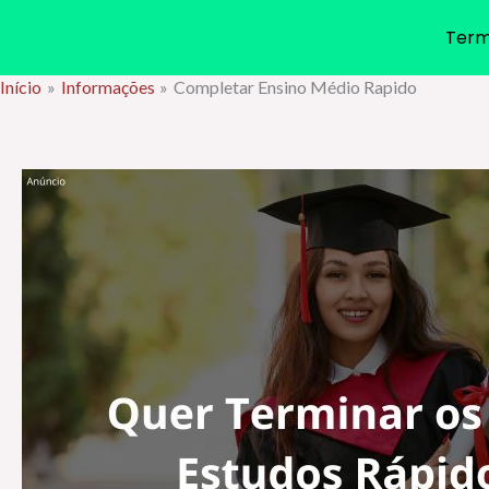
Term
Início
Informações
Completar Ensino Médio Rapido
Ir
para
o
conteúdo