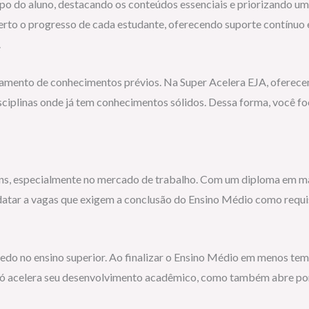
po do aluno, destacando os conteúdos essenciais e priorizando u
to o progresso de cada estudante, oferecendo suporte contínuo e 
.
tamento de conhecimentos prévios. Na Super Acelera EJA, oferece
sciplinas onde já tem conhecimentos sólidos. Dessa forma, você f
ns, especialmente no mercado de trabalho. Com um diploma em mã
atar a vagas que exigem a conclusão do Ensino Médio como requisi
s cedo no ensino superior. Ao finalizar o Ensino Médio em menos
 só acelera seu desenvolvimento acadêmico, como também abre por