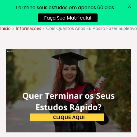
X
Termine seus estudos em apenas 60 dias
Faça Sua Matrícula!
Início
Informações
Com Quantos Anos Eu Posso Fazer Supletivo
Ir
para
o
conteúdo