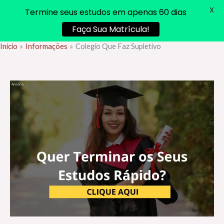
X
Termine seus estudos em apenas 60 dias
Faça Sua Matrícula!
Início
Informações
Colegio Que Faz Supletivo
Ir
para
o
conteúdo