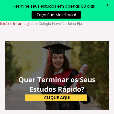
X
Termine seus estudos em apenas 60 dias
Faça Sua Matrícula!
Início
Informações
Colegio Nove De Julho Eja
Ir
para
o
conteúdo