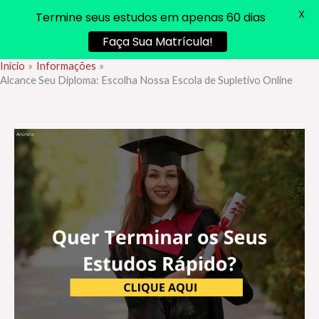
X
Termine seus estudos em apenas 60 dias
Faça Sua Matrícula!
Início
Informações
Ir
Alcance Seu Diploma: Escolha Nossa Escola de Supletivo Online
para
o
conteúdo