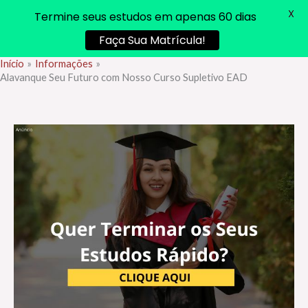
X
Termine seus estudos em apenas 60 dias
Faça Sua Matrícula!
Início
Informações
Ir
Alavanque Seu Futuro com Nosso Curso Supletivo EAD
para
o
conteúdo