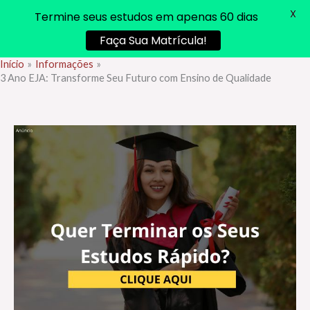
X
Termine seus estudos em apenas 60 dias
Faça Sua Matrícula!
Início
Informações
Ir
3 Ano EJA: Transforme Seu Futuro com Ensino de Qualidade
para
o
conteúdo